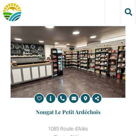
Skip
to
content
Nougat Le Petit Ardéchois
1085 Route d'Alès