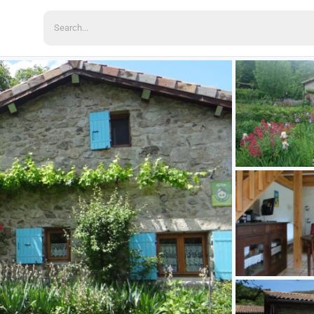
Search
for: