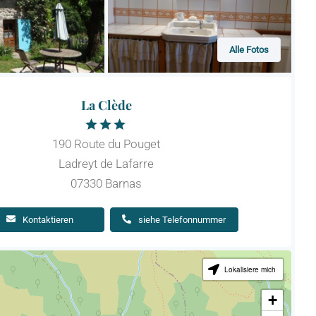
Alle Fotos
La Clède
190 Route du Pouget
Ladreyt de Lafarre
07330 Barnas
Kontaktieren
siehe Telefonnummer
Lokalisiere mich
+