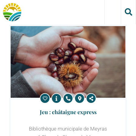
Skip
to
content
Jeu : châtaigne express
Bibliothèque municipale de Meyras