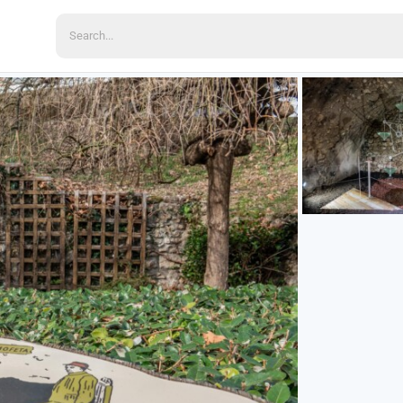
Search
for: