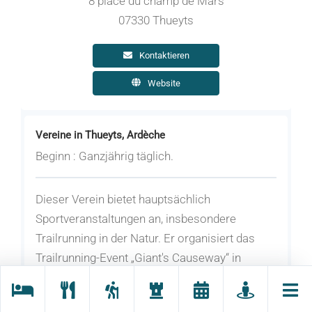
8 place du champ de Mars
07330 Thueyts
Kontaktieren
Website
Vereine in Thueyts, Ardèche
Beginn : Ganzjährig täglich.
Dieser Verein bietet hauptsächlich
Sportveranstaltungen an, insbesondere
Trailrunning in der Natur. Er organisiert das
Trailrunning-Event „Giant's Causeway“ in
Thueyts und kümmert sich um die
Instandhaltung und Markierung der Strecken.