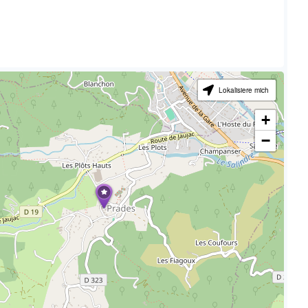
Lokalisiere mich
+
−