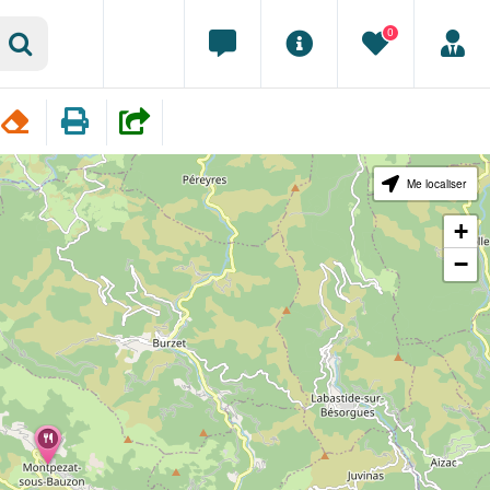
0
Me localiser
+
−